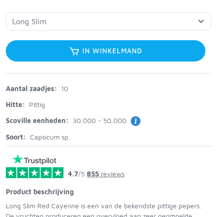
IN WINKELMAND
Aantal zaadjes:
10
Hitte:
Pittig
Scoville eenheden:
30.000 - 50.000
Soort:
Capsicum sp.
4.7
/5
855
reviews
Product beschrijving
Long Slim Red Cayenne is een van de bekendste pittige pepers.
De vruchten produceren een overvloed aan zeer gerimpelde