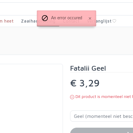
An error occured
m heet
Zaaihandleiding
Contact
Verlanglijst
Fatalii Geel
€ 3,29
Dit product is momenteel niet