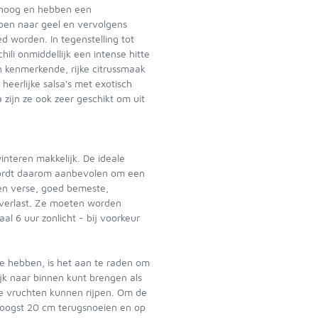
m hoog en hebben een
oen naar geel en vervolgens
 worden. In tegenstelling tot
hili onmiddellijk een intense hitte
n kenmerkende, rijke citrussmaak
 heerlijke salsa's met exotisch
zijn ze ook zeer geschikt om uit
nteren makkelijk. De ideale
 wordt daarom aanbevolen om een
en verse, goed bemeste,
verlast. Ze moeten worden
l 6 uur zonlicht - bij voorkeur
de hebben, is het aan te raden om
ijk naar binnen kunt brengen als
e vruchten kunnen rijpen. Om de
 oogst 20 cm terugsnoeien en op