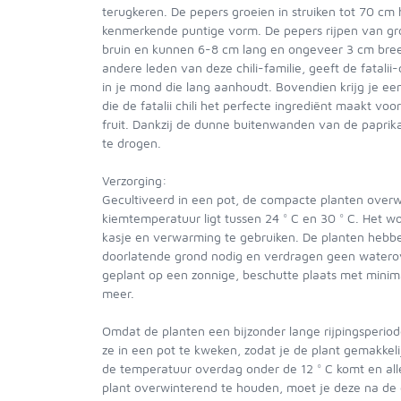
terugkeren. De pepers groeien in struiken tot 70 c
kenmerkende puntige vorm. De pepers rijpen van gr
bruin en kunnen 6-8 cm lang en ongeveer 3 cm breed
andere leden van deze chili-familie, geeft de fatalii-c
in je mond die lang aanhoudt. Bovendien krijg je ee
die de fatalii chili het perfecte ingrediënt maakt voor
fruit. Dankzij de dunne buitenwanden van de paprika 
te drogen.
Verzorging:
Gecultiveerd in een pot, de compacte planten overwi
kiemtemperatuur ligt tussen 24 ° C en 30 ° C. Het
kasje en verwarming te gebruiken. De planten hebb
doorlatende grond nodig en verdragen geen watero
geplant op een zonnige, beschutte plaats met minimaa
meer.
Omdat de planten een bijzonder lange rijpingsperio
ze in een pot te kweken, zodat je de plant gemakkel
de temperatuur overdag onder de 12 ° C komt en all
plant overwinterend te houden, moet je deze na de