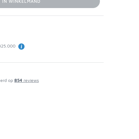
IN WINKELMAND
325.000
erd op
854
reviews