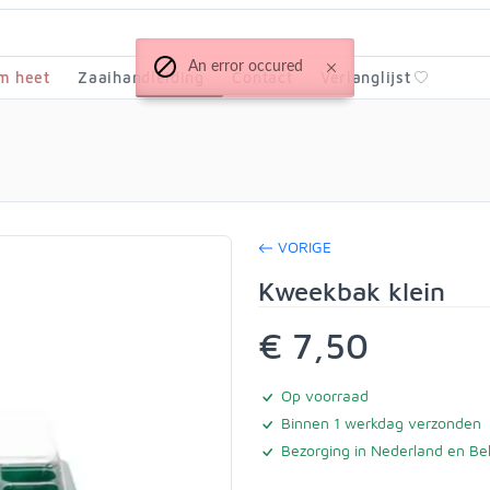
An error occured
m heet
Zaaihandleiding
Contact
Verlanglijst
VORIGE
Kweekbak klein
€ 7,50
Op voorraad
Binnen 1 werkdag verzonden
Bezorging in Nederland en Bel