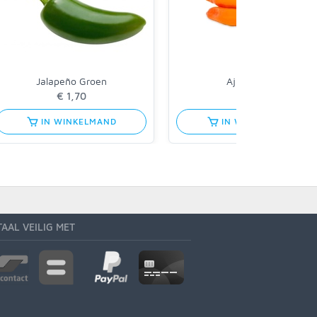
Jalapeño Groen
Aji Amarillo
€ 1,70
€ 2,10
IN WINKELMAND
IN WINKELMAND
TAAL VEILIG MET