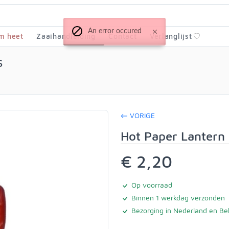
An error occured
m heet
Zaaihandleiding
Contact
Verlanglijst
s
VORIGE
Hot Paper Lantern
€ 2,20
Op voorraad
Binnen 1 werkdag verzonden
Bezorging in Nederland en Bel