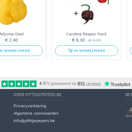
Adjuma Geel
Carolina Reaper Pack
€ 2,40
€ 6,30
€ 9,00
IN WINKELMAND
IN WINKELMAND
4.7
/5
gebaseerd op
852
reviews
OVER PITTIGEPEPERS.BE
BE
Privacyverklaring
Algemene voorwaarden
info@pittigepepers.be