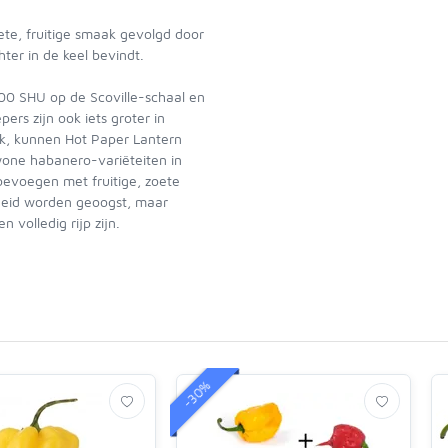
ete, fruitige smaak gevolgd door
ter in de keel bevindt.
00 SHU op de Scoville-schaal en
ers zijn ook iets groter in
ijk, kunnen Hot Paper Lantern
wone habanero-variëteiten in
toevoegen met fruitige, zoete
pheid worden geoogst, maar
 volledig rijp zijn.
-30%