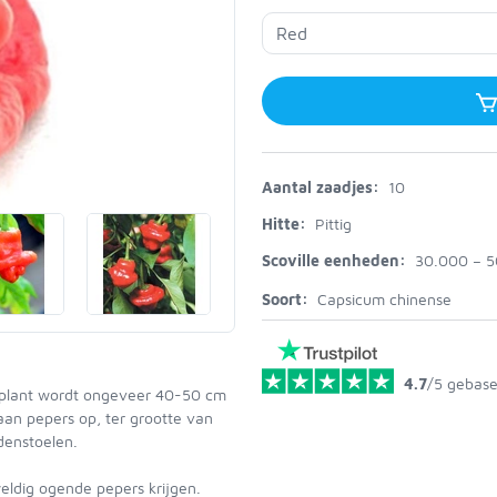
Aantal zaadjes:
10
Hitte:
Pittig
Scoville eenheden:
30.000 – 
Soort:
Capsicum chinense
4.7
/5
gebase
e plant wordt ongeveer 40-50 cm
aan pepers op, ter grootte van
denstoelen.
weldig ogende pepers krijgen.