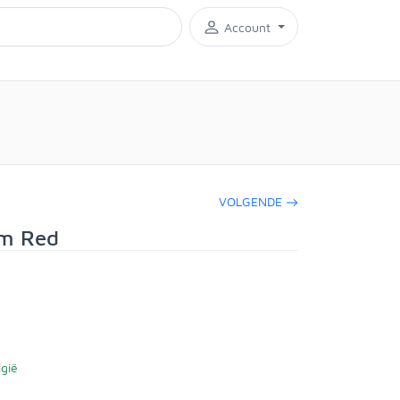
Account
VOLGENDE
m Red
gië