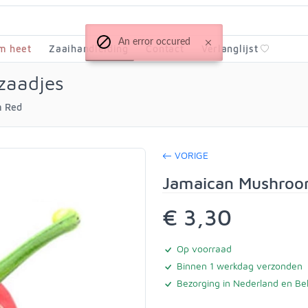
An error occured
m heet
Zaaihandleiding
Contact
Verlanglijst
zaadjes
m Red
VORIGE
Jamaican Mushroo
€ 3,30
Op voorraad
Binnen 1 werkdag verzonden
Bezorging in Nederland en Bel