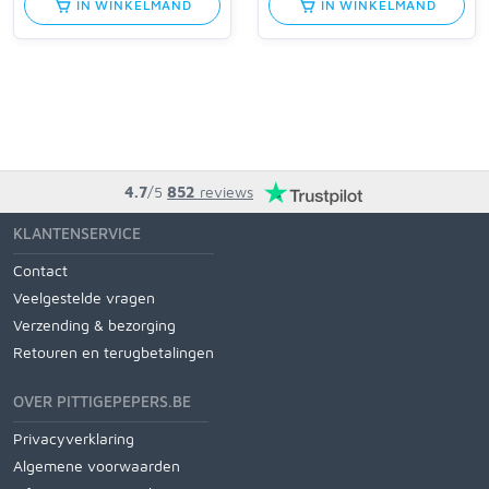
IN WINKELMAND
IN WINKELMAND
4.7
/5
852
reviews
KLANTENSERVICE
Contact
Veelgestelde vragen
Verzending & bezorging
Retouren en terugbetalingen
OVER PITTIGEPEPERS.BE
Privacyverklaring
Algemene voorwaarden