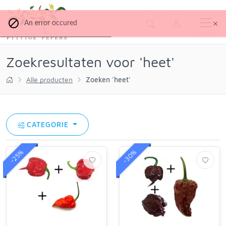
An error occured
Zoekresultaten voor 'heet'
Alle producten
Zoeken 'heet'
CATEGORIE
-30%
-25%