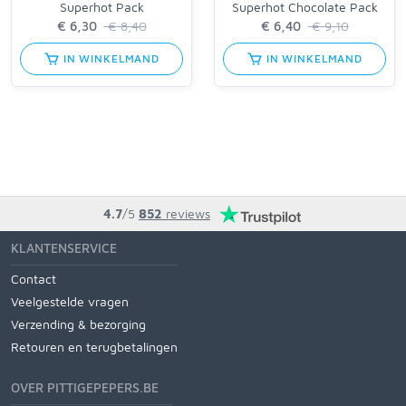
Superhot Pack
Superhot Chocolate Pack
€ 8,40
€ 9,10
IN WINKELMAND
IN WINKELMAND
4.7
/5
852
reviews
KLANTENSERVICE
Contact
Veelgestelde vragen
Verzending & bezorging
Retouren en terugbetalingen
OVER PITTIGEPEPERS.BE