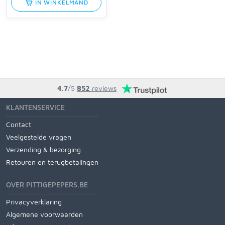
IN WINKELMAND
4.7
/5
852
reviews
KLANTENSERVICE
Contact
Veelgestelde vragen
Verzending & bezorging
Retouren en terugbetalingen
OVER PITTIGEPEPERS.BE
Privacyverklaring
Algemene voorwaarden