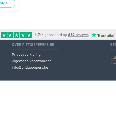
MAND
4.7
/5
gebaseerd op
852
reviews
OVER PITTIGEPEPERS.BE
BE
Privacyverklaring
Algemene voorwaarden
info@pittigepepers.be