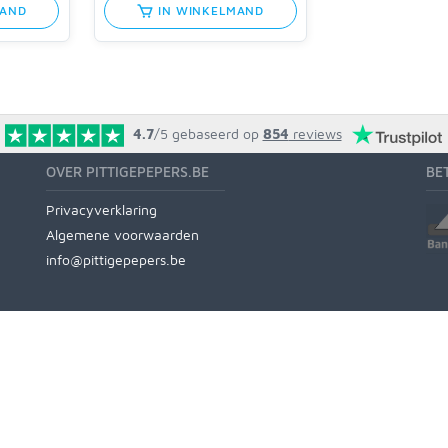
MAND
IN WINKELMAND
4.7
/5
gebaseerd op
854
reviews
OVER PITTIGEPEPERS.BE
BE
Privacyverklaring
Algemene voorwaarden
info@pittigepepers.be