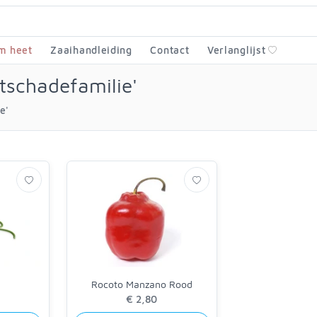
m heet
Zaaihandleiding
Contact
Verlanglijst
tschadefamilie'
e'
Rocoto Manzano Rood