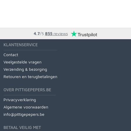
4.7
/5
855
reviews
KLANTENSERVICE
Contact
Veelgestelde vragen
Verzending & bezorging
Retouren en terugbetalingen
OVER PITTIGEPEPERS.BE
Privacyverklaring
Algemene voorwaarden
info@pittigepepers.be
BETAAL VEILIG MET